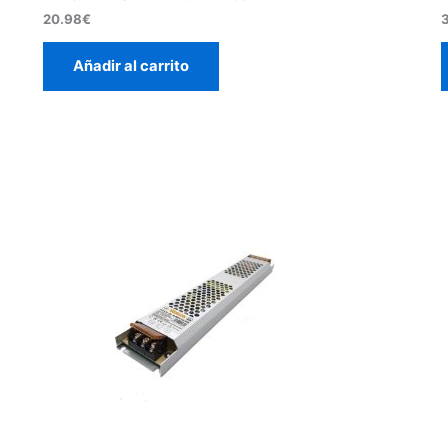
20.98
€
Añadir al carrito