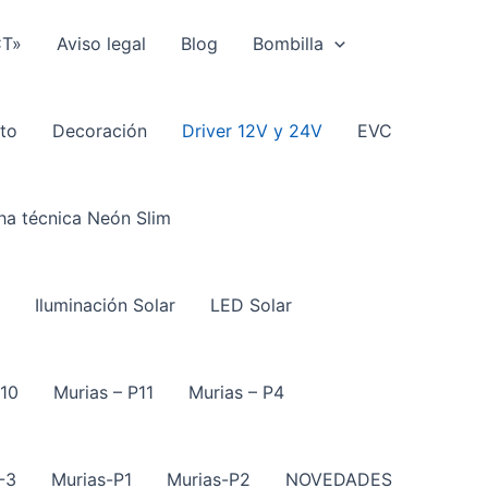
CT»
Aviso legal
Blog
Bombilla
to
Decoración
Driver 12V y 24V
EVC
ha técnica Neón Slim
Iluminación Solar
LED Solar
P10
Murias – P11
Murias – P4
-3
Murias-P1
Murias-P2
NOVEDADES