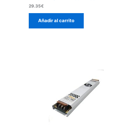
29.35
€
Añadir al carrito