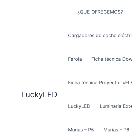
Ir
al
¿QUE OFRECEMOS?
contenido
Cargadores de coche eléctr
Farola
Ficha técnica Do
Ficha técnica Proyector «FL
LuckyLED
LuckyLED
Luminaria Exte
Murias – P5
Murias – P6