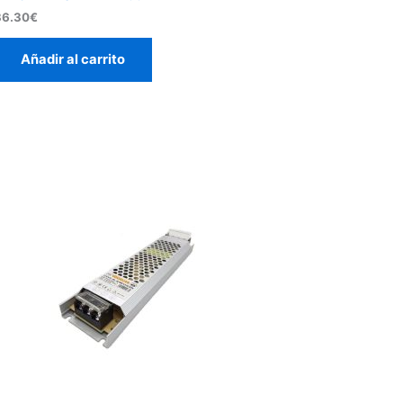
36.30
€
Añadir al carrito