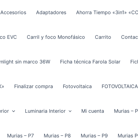
Accesorios
Adaptadores
Ahorra Tiempo «3in1» «C
ico EVC
Carril y foco Monofásico
Carrito
Contac
wnlight sin marco 36W
Ficha técnica Farola Solar
Fic
K»
Finalizar compra
Fotovoltaica
FOTOVOLTAICA
rior
Luminaria Interior
Mi cuenta
Murias – 
Murias – P7
Murias – P8
Murias – P9
Murias P