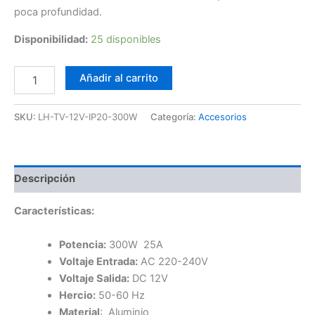
poca profundidad.
Disponibilidad:
25 disponibles
Driver
Añadir al carrito
LED
Slim
12V
SKU:
LH-TV-12V-IP20-300W
Categoría:
Accesorios
300W
cantidad
Descripción
Características:
Potencia:
300W 25A
Voltaje Entrada:
AC 220-240V
Voltaje Salida:
DC 12V
Hercio:
50-60 Hz
Material
: Aluminio