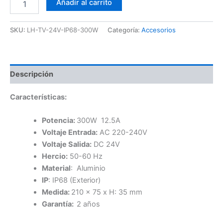
Añadir al carrito
LED
Slim
24V
SKU:
LH-TV-24V-IP68-300W
Categoría:
Accesorios
300W
IP68
cantidad
Descripción
Características:
Potencia:
300W 12.5A
Voltaje Entrada:
AC 220-240V
Voltaje Salida:
DC 24V
Hercio:
50-60 Hz
Material
: Aluminio
IP
: IP68 (Exterior)
Medida:
210 x 75 x H: 35 mm
Garantía:
2 años