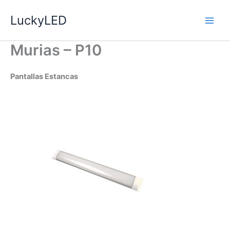
Ir
LuckyLED
al
contenido
Murias – P10
Pantallas Estancas