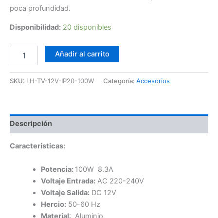
poca profundidad.
Disponibilidad:
20 disponibles
Driver
Añadir al carrito
LED
Slim
12V
SKU:
LH-TV-12V-IP20-100W
Categoría:
Accesorios
100W
cantidad
Descripción
Características:
Potencia:
100W 8.3A
Voltaje Entrada:
AC 220-240V
Voltaje Salida:
DC 12V
Hercio:
50-60 Hz
Material
: Aluminio