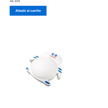
48.40
€
Añadir al carrito