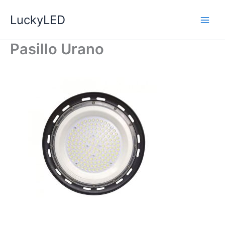
Ir
LuckyLED
al
contenido
Pasillo Urano