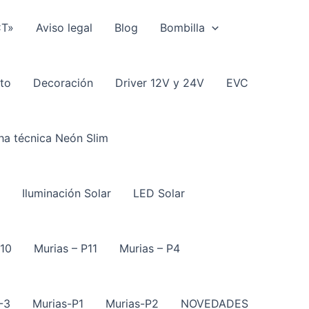
CT»
Aviso legal
Blog
Bombilla
to
Decoración
Driver 12V y 24V
EVC
ha técnica Neón Slim
Iluminación Solar
LED Solar
P10
Murias – P11
Murias – P4
-3
Murias-P1
Murias-P2
NOVEDADES