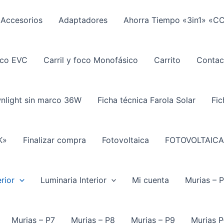
Accesorios
Adaptadores
Ahorra Tiempo «3in1» «C
ico EVC
Carril y foco Monofásico
Carrito
Contac
wnlight sin marco 36W
Ficha técnica Farola Solar
Fic
K»
Finalizar compra
Fotovoltaica
FOTOVOLTAICA
rior
Luminaria Interior
Mi cuenta
Murias – 
Murias – P7
Murias – P8
Murias – P9
Murias P