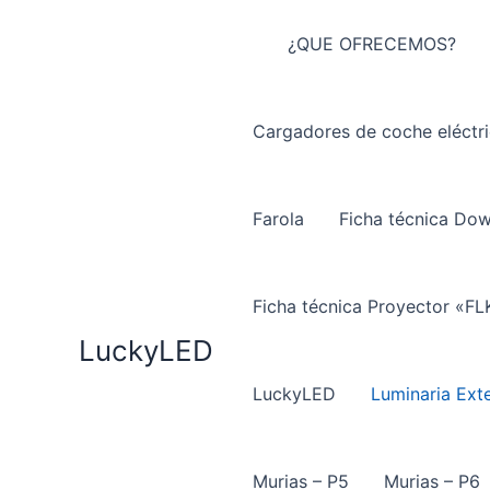
Ir
al
¿QUE OFRECEMOS?
contenido
Cargadores de coche eléctr
Farola
Ficha técnica Do
Ficha técnica Proyector «FL
LuckyLED
LuckyLED
Luminaria Exte
Murias – P5
Murias – P6