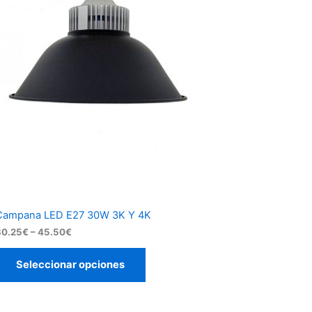
Campana LED E27 30W 3K Y 4K
Rango
30.25
€
–
45.50
€
de
precios:
Seleccionar opciones
desde
30.25€
hasta
45.50€