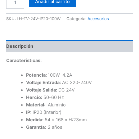
Añadir al carrito
LED
Slim
24V
SKU:
LH-TV-24V-IP20-100W
Categoría:
Accesorios
100W
cantidad
Descripción
Características:
Potencia:
100W 4.2A
Voltaje Entrada:
AC 220-240V
Voltaje Salida:
DC 24V
Hercio:
50-60 Hz
Material
: Aluminio
IP
: IP20 (Interior)
Medida:
54 x 168 x H:23mm
Garantía:
2 años