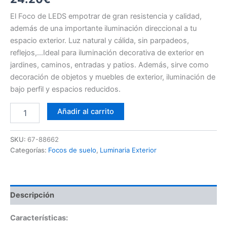
El Foco de LEDS empotrar de gran resistencia y calidad,
además de una importante iluminación direccional a tu
espacio exterior. Luz natural y cálida, sin parpadeos,
reflejos,…Ideal para iluminación decorativa de exterior en
jardines, caminos, entradas y patios. Además, sirve como
decoración de objetos y muebles de exterior, iluminación de
bajo perfil y espacios reducidos.
Foco
Añadir al carrito
empotrar
Suelo
3W
SKU:
67-88662
INOX
Categorías:
Focos de suelo
,
Luminaria Exterior
88662
cantidad
Descripción
Características: