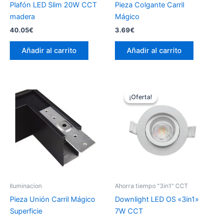
Plafón LED Slim 20W CCT
Pieza Colgante Carril
madera
Mágico
40.05
€
3.69
€
Añadir al carrito
Añadir al carrito
¡Oferta!
¡Oferta!
Iluminacion
Ahorra tiempo "3in1" CCT
Pieza Unión Carril Mágico
Downlight LED OS «3in1»
Superficie
7W CCT