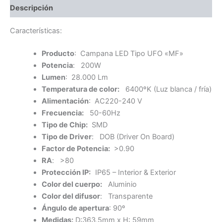
Descripción
Características:
Producto
: Campana LED Tipo UFO «MF»
Potencia
: 200W
Lumen
: 28.000 Lm
Temperatura de color:
6400ºK (Luz blanca / fría)
Alimentación
: AC220-240 V
Frecuencia:
50-60Hz
Tipo de Chip:
SMD
Tipo de Driver
: DOB (Driver On Board)
Factor de Potencia:
>0.90
RA
: >80
Protección IP:
IP65 – Interior & Exterior
Color del cuerpo:
Aluminio
Color del difusor
: Transparente
Ángulo de apertura
: 90º
Medidas:
D:363,5mm x H: 59mm