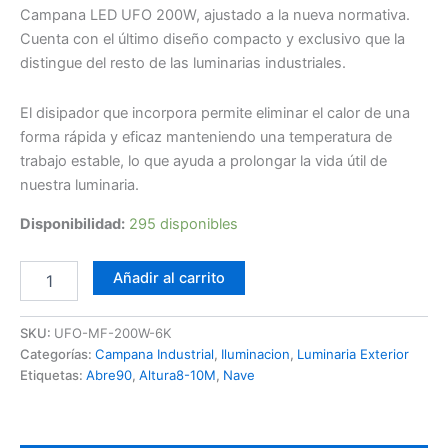
Campana LED UFO 200W, ajustado a la nueva normativa.
Cuenta con el último diseño compacto y exclusivo que la
distingue del resto de las luminarias industriales.
El disipador que incorpora permite eliminar el calor de una
forma rápida y eficaz manteniendo una temperatura de
trabajo estable, lo que ayuda a prolongar la vida útil de
nuestra luminaria.
Disponibilidad:
295 disponibles
Campana
Añadir al carrito
LED
UFO
200W
SKU:
UFO-MF-200W-6K
6K
Categorías:
Campana Industrial
,
Iluminacion
,
Luminaria Exterior
MF
Etiquetas:
Abre90
,
Altura8-10M
,
Nave
cantidad