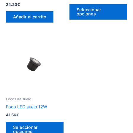
24.20
€
Es
Seleccionar
pr
opciones
Añadir al carrito
tie
múl
var
La
op
se
pu
ele
en
la
pá
de
Focos de suelo
pr
Foco LED suelo 12W
41.56
€
Este
Seleccionar
producto
opciones