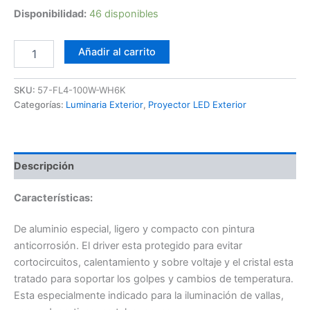
Disponibilidad:
46 disponibles
Foco
Añadir al carrito
LED
100W
6K
SKU:
57-FL4-100W-WH6K
Slim
Categorías:
Luminaria Exterior
,
Proyector LED Exterior
Blanco
cantidad
Descripción
Características:
De aluminio especial, ligero y compacto con pintura
anticorrosión. El driver esta protegido para evitar
cortocircuitos, calentamiento y sobre voltaje y el cristal esta
tratado para soportar los golpes y cambios de temperatura.
Esta especialmente indicado para la iluminación de vallas,