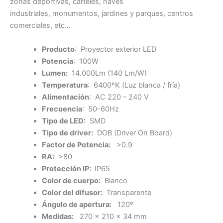
zonas deportivas, carteles, naves
industriales, monumentos, jardines y parques, centros
comerciales, etc…
Producto
: Proyector exterior LED
Potencia
: 100W
Lumen:
14.000Lm (140 Lm/W)
Temperatura
: 6400ºK (Luz blanca / fría)
Alimentación
: AC 220 – 240 V
Frecuencia
: 50-60Hz
Tipo de LED:
SMD
Tipo de driver:
DOB (Driver On Board)
Factor de Potencia:
>0.9
RA:
>80
Protección IP:
IP65
Color de cuerpo:
Blanco
Color del difusor:
Transparente
Ángulo de apertura:
120º
Medidas:
270 x 210 x 34 mm