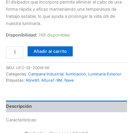
El disipador que incorpora permite eliminar el calor de una
forma rápida y eficaz manteniendo una temperatura de
trabajo estable, lo que ayuda a prolongar la vida útil de
nuestra luminaria.
Disponibilidad:
749 disponibles
Campana
Añadir al carrito
LED
UFO
200W
SKU:
UFO-SE-200W-6K
6K
Categorías:
Campana Industrial
,
Iluminacion
,
Luminaria Exterior
SE
Etiquetas:
Abre90
,
Altura7-9M
,
Nave
cantidad
Descripción
Características: