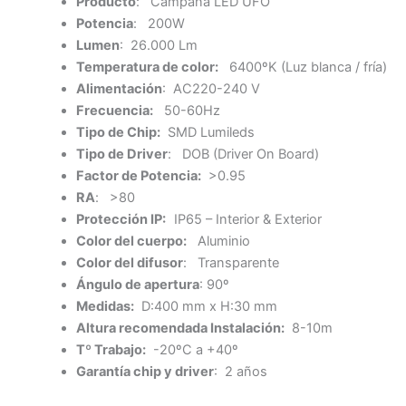
Producto
: Campana LED UFO
Potencia
: 200W
Lumen
: 26.000 Lm
Temperatura de color:
6400ºK (Luz blanca / fría)
Alimentación
: AC220-240 V
Frecuencia:
50-60Hz
Tipo de Chip:
SMD Lumileds
Tipo de Driver
: DOB (Driver On Board)
Factor de Potencia:
>0.95
RA
: >80
Protección IP:
IP65 – Interior & Exterior
Color del cuerpo:
Aluminio
Color del difusor
: Transparente
Ángulo de apertura
: 90º
Medidas:
D:400 mm x H:30 mm
Altura recomendada Instalación:
8-10m
Tº Trabajo:
-20ºC a +40º
Garantía chip y driver
: 2 años