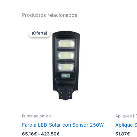
Productos relacionados
¡Oferta!
¡Oferta!
Iluminación Vial
Apliques L
Farola LED Solar con Sensor 250W
Aplique 
Rango
65.16
€
-
423.50
€
51.87
€