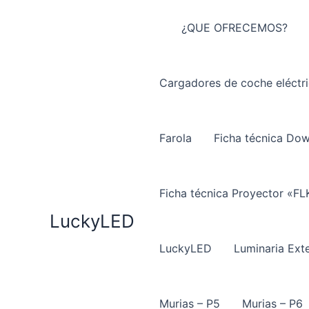
Ir
al
¿QUE OFRECEMOS?
contenido
Cargadores de coche eléctr
Farola
Ficha técnica Do
Ficha técnica Proyector «FL
LuckyLED
LuckyLED
Luminaria Exte
Murias – P5
Murias – P6