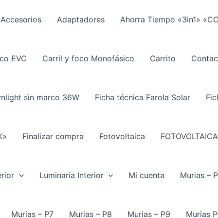
Accesorios
Adaptadores
Ahorra Tiempo «3in1» «C
ico EVC
Carril y foco Monofásico
Carrito
Contac
wnlight sin marco 36W
Ficha técnica Farola Solar
Fic
K»
Finalizar compra
Fotovoltaica
FOTOVOLTAICA
rior
Luminaria Interior
Mi cuenta
Murias – 
Murias – P7
Murias – P8
Murias – P9
Murias P