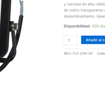
y carcasa de alta calid
de vidrio transparente
deslumbramiento. Idea
Disponibilidad:
500 di
Foco
Añadir al c
LED
20W
6K
SKU:
FLK-20W-6K
Cate
Lumileds
FLK
cantidad