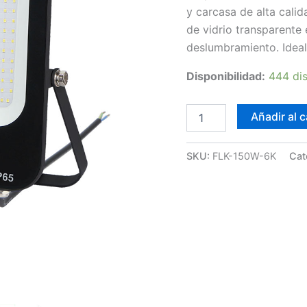
y carcasa de alta calid
de vidrio transparente
deslumbramiento. Idea
Disponibilidad:
444 di
Foco
Añadir al c
LED
150W
6K
SKU:
FLK-150W-6K
Cat
Lumileds
FLK
cantidad