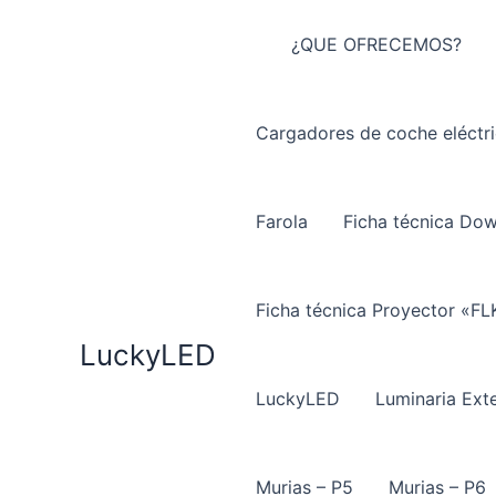
Ir
al
¿QUE OFRECEMOS?
contenido
Cargadores de coche eléctr
Farola
Ficha técnica Do
Ficha técnica Proyector «FL
LuckyLED
LuckyLED
Luminaria Exte
Murias – P5
Murias – P6