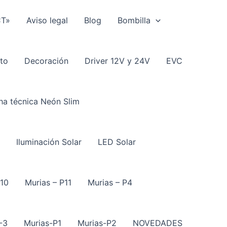
CT»
Aviso legal
Blog
Bombilla
to
Decoración
Driver 12V y 24V
EVC
ha técnica Neón Slim
Iluminación Solar
LED Solar
P10
Murias – P11
Murias – P4
-3
Murias-P1
Murias-P2
NOVEDADES