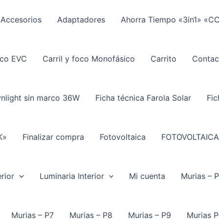
Accesorios
Adaptadores
Ahorra Tiempo «3in1» «C
ico EVC
Carril y foco Monofásico
Carrito
Contac
wnlight sin marco 36W
Ficha técnica Farola Solar
Fic
K»
Finalizar compra
Fotovoltaica
FOTOVOLTAICA
rior
Luminaria Interior
Mi cuenta
Murias – 
Murias – P7
Murias – P8
Murias – P9
Murias P