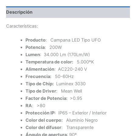
Descripción
Características:
Producto
: Campana LED Tipo UFO
Potencia
: 200W
Lumen
: 34.000 Lm (170Lm/W)
Temperatura de color:
5.000ºK
Alimentación
: AC220-240 V
Frecuencia:
50-60Hz
Tipo de Chip:
Luminex 3030
Tipo de Driver
: Mean Well
Factor de Potencia:
>0.95
RA
: >80
Protección IP:
IP65 – Exterior / Interior
Color del cuerpo:
Aluminio Negro
Color del difusor
: Transparente
Ángulo de apertura
: 90º