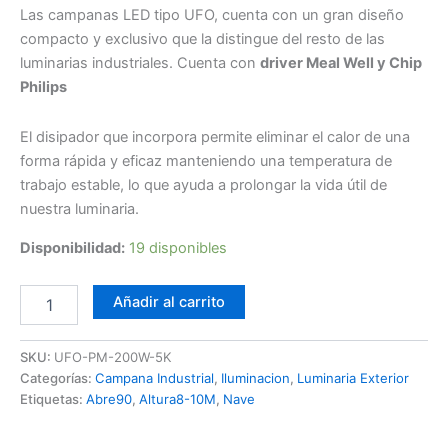
Las campanas LED tipo UFO, cuenta con un gran diseño
compacto y exclusivo que la distingue del resto de las
luminarias industriales. Cuenta con
driver Meal Well y Chip
Philips
El disipador que incorpora permite eliminar el calor de una
forma rápida y eficaz manteniendo una temperatura de
trabajo estable, lo que ayuda a prolongar la vida útil de
nuestra luminaria.
Disponibilidad:
19 disponibles
Campana
Añadir al carrito
LED
UFO
Pro
SKU:
UFO-PM-200W-5K
200W
Categorías:
Campana Industrial
,
Iluminacion
,
Luminaria Exterior
6K
Etiquetas:
Abre90
,
Altura8-10M
,
Nave
PM
cantidad