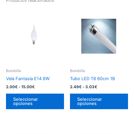
Productos relacionados
Bombilla
Bombilla
Vela Fantasía E14 6W
Tubo LED T8 60cm 1B
Rango
Rango
2.00
€
-
15.00
€
2.49
€
-
3.03
€
de
de
Este
Es
precios:
precios:
Seleccionar
Seleccionar
producto
pr
desde
desde
opciones
opciones
2.00€
2.49€
tiene
tie
hasta
hasta
múltiples
múl
15.00€
3.03€
variantes.
var
Las
La