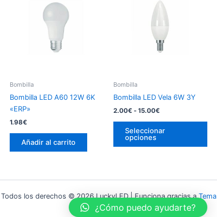
opciones
op
se
se
pueden
pu
elegir
ele
en
en
la
la
página
pá
Bombilla
Bombilla
de
de
Bombilla LED A60 12W 6K
Bombilla LED Vela 6W 3Y
producto
pr
«ERP»
Rango
2.00
€
-
15.00
€
de
1.98
€
Es
precios:
Seleccionar
pr
desde
opciones
Añadir al carrito
2.00€
tie
hasta
múl
15.00€
var
La
op
Todos los derechos © 2026 LuckyLED | Funciona gracias a
Tema
se
¿Cómo puedo ayudarte?
Astra para WordPress
pu