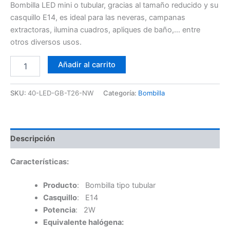
Bombilla LED mini o tubular, gracias al tamaño reducido y su
casquillo E14, es ideal para las neveras, campanas
extractoras, ilumina cuadros, apliques de baño,… entre
otros diversos usos.
Bombilla
Añadir al carrito
LED
2W
4K
SKU:
40-LED-GB-T26-NW
Categoría:
Bombilla
Tubular
T26
cantidad
Descripción
Características:
Producto
: Bombilla tipo tubular
Casquillo
: E14
Potencia
: 2W
Equivalente halógena: