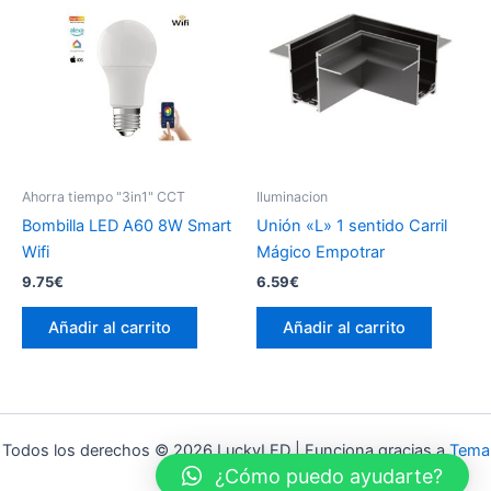
Ahorra tiempo "3in1" CCT
Iluminacion
Bombilla LED A60 8W Smart
Unión «L» 1 sentido Carril
Wifi
Mágico Empotrar
9.75
€
6.59
€
Añadir al carrito
Añadir al carrito
Todos los derechos © 2026 LuckyLED | Funciona gracias a
Tema
¿Cómo puedo ayudarte?
Astra para WordPress