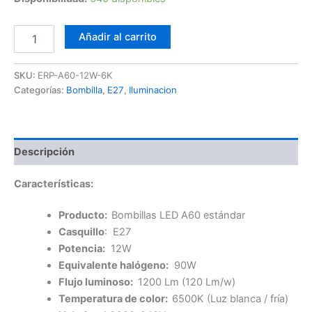
Bombilla
Añadir al carrito
LED
A60
12W
SKU:
ERP-A60-12W-6K
6K
Categorías:
Bombilla
,
E27
,
Iluminacion
"ERP"
cantidad
Descripción
Características:
Producto:
Bombillas LED A60 estándar
Casquillo
: E27
Potencia:
12W
Equivalente halógeno:
90W
Flujo luminoso:
1200 Lm (120 Lm/w)
Temperatura de color:
6500K (Luz blanca / fría)