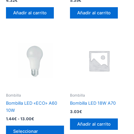
4.32
€
5.35
€
Añadir al carrito
Añadir al carrito
Bombilla
Bombilla
Bombilla LED «ECO» A60
Bombilla LED 18W A70
10W
3.03
€
Rango
1.44
€
-
13.00
€
de
Añadir al carrito
Este
precios:
Seleccionar
producto
desde