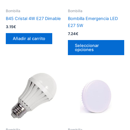
Bombilla
Bombilla
B45 Cristal 4W E27 Dimable
Bombilla Emergencia LED
E27 5W
3.15
€
7.24
€
Añadir al carrito
Es
Seleccionar
pr
opciones
tie
múl
var
La
op
se
pu
ele
en
la
pá
Bombilla
Bombilla