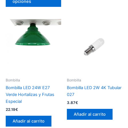
opciones
1.44€
tiene
hasta
múltiples
13.00€
variantes.
Las
opciones
se
pueden
elegir
en
la
página
Bombilla
Bombilla
de
Bombilla LED 24W E27
Bombilla LED 2W 4K Tubular
producto
Verde Hortalizas y Frutas
027
Especial
3.87
€
22.19
€
Añadir al carrito
Añadir al carrito