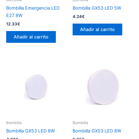
de
Bombilla Emergencia LED
Bombilla GX53 LED 5W
pr
E27 8W
4.24
€
12.33
€
Añadir al carrito
Añadir al carrito
Bombilla
Bombilla
Bombilla GX53 LED 6W
Bombilla GX53 LED 8W