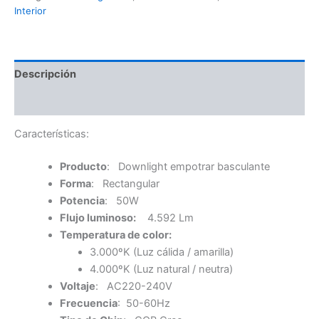
Interior
Descripción
Información adicional
Características:
Producto
: Downlight empotrar basculante
Forma
: Rectangular
Potencia
: 50W
Flujo luminoso:
4.592 Lm
Temperatura de color:
3.000ºK (Luz cálida / amarilla)
4.000ºK (Luz natural / neutra)
Voltaje
: AC220-240V
Frecuencia
: 50-60Hz