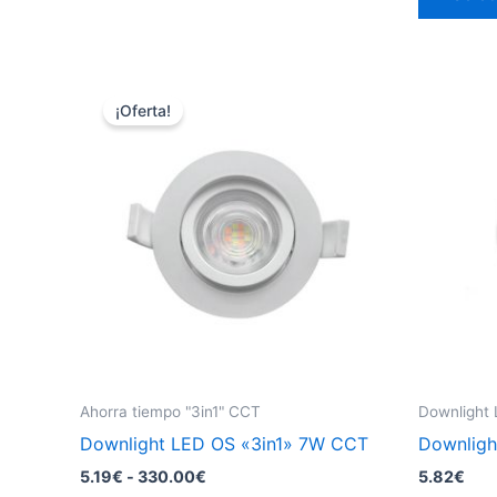
tiene
múltiples
variantes.
Las
¡Oferta!
opciones
se
pueden
elegir
en
la
página
de
producto
Ahorra tiempo "3in1" CCT
Downlight
Downlight LED OS «3in1» 7W CCT
Downligh
Rango
5.19
€
-
330.00
€
5.82
€
de