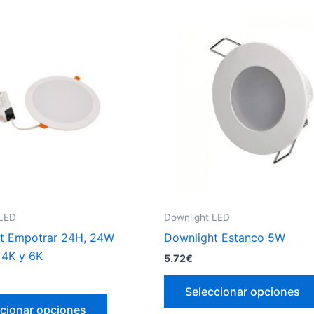
variantes.
Las
opciones
se
pueden
elegir
en
la
página
de
producto
 LED
Downlight LED
t Empotrar 24H, 24W
Downlight Estanco 5W
4K y 6K
5.72
€
Seleccionar opciones
Este
cionar opciones