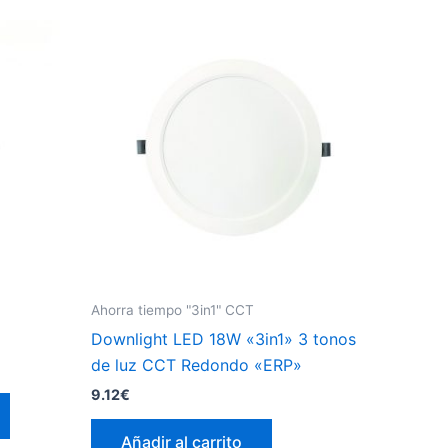
variantes.
Las
opciones
se
pueden
elegir
en
la
página
de
producto
Ahorra tiempo "3in1" CCT
Downlight LED 18W «3in1» 3 tonos
de luz CCT Redondo «ERP»
9.12
€
Este
producto
Añadir al carrito