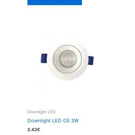
tiene
múltiples
variantes.
Las
opciones
se
pueden
elegir
en
la
página
de
producto
Downlight LED
Downlight LED OS 3W
2.42
€