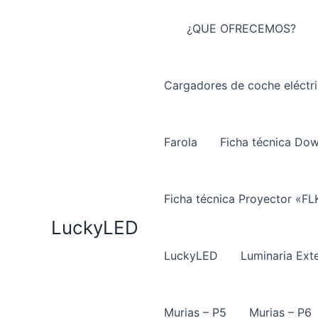
Ir
al
¿QUE OFRECEMOS?
contenido
Cargadores de coche eléctr
Farola
Ficha técnica Do
Ficha técnica Proyector «FL
LuckyLED
LuckyLED
Luminaria Exte
Murias – P5
Murias – P6