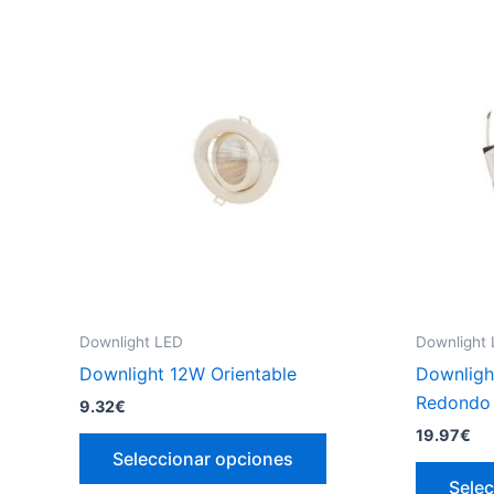
variantes.
Las
opciones
se
pueden
elegir
en
la
página
de
producto
Downlight LED
Downlight
Downlight 12W Orientable
Downligh
Redondo 
9.32
€
19.97
€
Este
Seleccionar opciones
producto
Selec