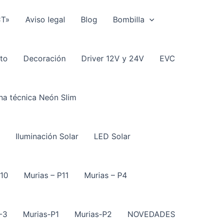
CT»
Aviso legal
Blog
Bombilla
to
Decoración
Driver 12V y 24V
EVC
ha técnica Neón Slim
Iluminación Solar
LED Solar
P10
Murias – P11
Murias – P4
-3
Murias-P1
Murias-P2
NOVEDADES