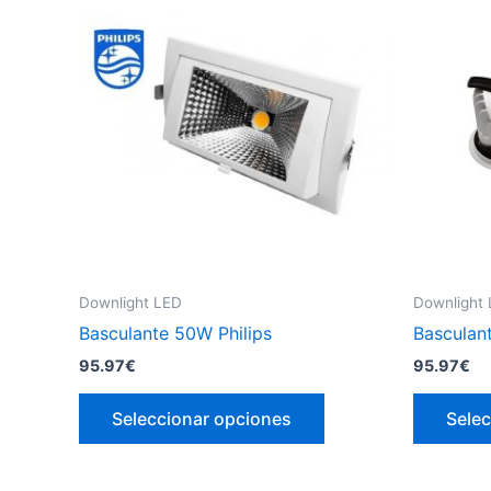
Downlight LED
Downlight
Basculante 50W Philips
Basculan
95.97
€
95.97
€
Este
Seleccionar opciones
Selec
producto
tiene
múltiples