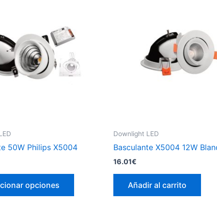
 LED
Downlight LED
te 50W Philips X5004
Basculante X5004 12W Blan
16.01
€
Este
cionar opciones
Añadir al carrito
producto
tiene
múltiples