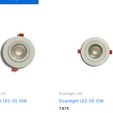
producto
tiene
múltiples
variantes.
Las
opciones
se
pueden
elegir
en
la
página
de
producto
 LED
Downlight LED
t LED OS 10W
Downlight LED OS 15W
7.87
€