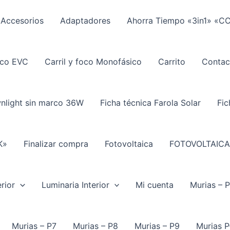
Accesorios
Adaptadores
Ahorra Tiempo «3in1» «C
ico EVC
Carril y foco Monofásico
Carrito
Contac
wnlight sin marco 36W
Ficha técnica Farola Solar
Fic
K»
Finalizar compra
Fotovoltaica
FOTOVOLTAICA
rior
Luminaria Interior
Mi cuenta
Murias – 
Murias – P7
Murias – P8
Murias – P9
Murias P