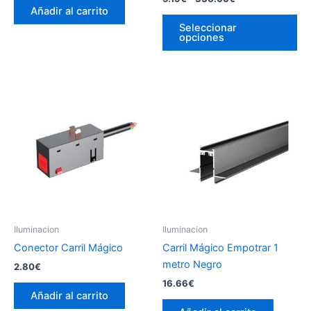
de
Añadir al carrito
Es
precios:
Seleccionar
pr
desde
opciones
5.19€
tie
hasta
múl
330.00€
var
La
op
se
pu
ele
en
la
pá
Iluminacion
Iluminacion
de
Conector Carril Mágico
Carril Mágico Empotrar 1
pr
metro Negro
2.80
€
16.66
€
Añadir al carrito