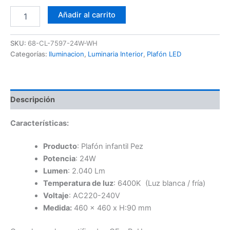
Plafón
Añadir al carrito
Infantil
LED
Pez
SKU:
68-CL-7597-24W-WH
cantidad
Categorías:
Iluminacion
,
Luminaria Interior
,
Plafón LED
Descripción
Características:
Producto
: Plafón infantil Pez
Potencia
: 24W
Lumen
: 2.040 Lm
Temperatura de luz
: 6400K (Luz blanca / fría)
Voltaje
: AC220-240V
Medida:
460 x 460 x H:90 mm