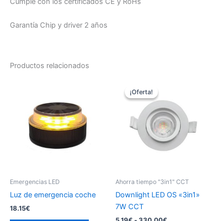
Cumple con los certificados CE y RoHs
Garantía Chip y driver 2 años
Productos relacionados
¡Oferta!
¡Oferta!
Emergencias LED
Ahorra tiempo "3in1" CCT
Luz de emergencia coche
Downlight LED OS «3in1»
7W CCT
18.15
€
Rango
5.19
€
-
330.00
€