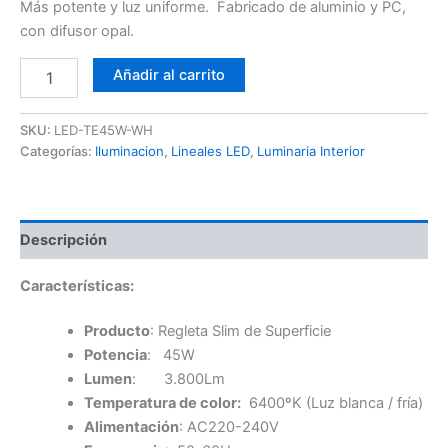
Más potente y luz uniforme. Fabricado de aluminio y PC,
con difusor opal.
Regleta
Añadir al carrito
Slim
Superficie
45W
SKU:
LED-TE45W-WH
cantidad
Categorías:
Iluminacion
,
Lineales LED
,
Luminaria Interior
Descripción
Características:
Producto
: Regleta Slim de Superficie
Potencia
: 45W
Lumen
: 3.800Lm
Temperatura de color:
6400ºK (Luz blanca / fría)
Alimentación
: AC220-240V