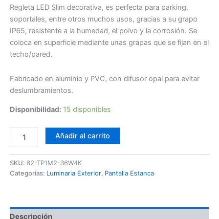
Regleta LED Slim decorativa, es perfecta para parking,
soportales, entre otros muchos usos, gracias a su grapo
IP65, resistente a la humedad, el polvo y la corrosión. Se
coloca en superficie mediante unas grapas que se fijan en el
techo/pared.
Fabricado en aluminio y PVC, con difusor opal para evitar
deslumbramientos.
Disponibilidad:
15 disponibles
Pantalla
Añadir al carrito
Estanca
LED
Slim
SKU:
62-TP1M2-36W4K
36W
Categorías:
Luminaria Exterior
,
Pantalla Estanca
cantidad
Descripción