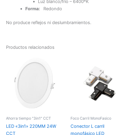
Luz blanco/frío – 6400ºK
Forma:
Redondo
No produce reflejos ni deslumbramientos.
Productos relacionados
Ahorra tiempo "3in1" CCT
Foco Carril MonoFasico
LED «3in1» 220MM 24W
Conector L carril
CCT
monofásico LED