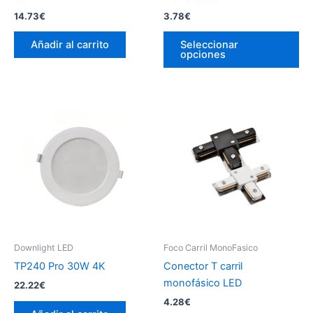
14.73
€
3.78
€
Es
Añadir al carrito
Seleccionar
pr
opciones
tie
múl
var
La
op
se
pu
ele
en
la
pá
Downlight LED
Foco Carril MonoFasico
de
TP240 Pro 30W 4K
Conector T carril
pr
monofásico LED
22.22
€
4.28
€