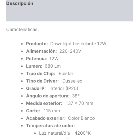
Descripción
Información adicional
Características:
Producto:
Downlight basculante 12W
Alimentación:
220-240V
Potencia:
12W
Lumen:
680 Lm
Tipo de Chip:
Epistar
Tipo de Driver:
Dusselled
Grado IP:
Interior (IP20)
Ángulo de apertura:
38º
Medida exterior:
137 x 70 mm
Corte:
115 mm
Acabado exterior:
Color Blanco
Temperatura de color:
Luz natural/día – 4200ºK