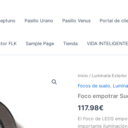
Neptuno
Pasillo Urano
Pasillo Venus
Portal de cli
tor FLK
Sample Page
Tienda
VIDA INTELIGENT
Inicio
/
Luminaria Exterior
Focos de suelo
,
Lumina
Foco empotrar Su
117.98
€
El Foco de LEDS empotr
importante iluminación 