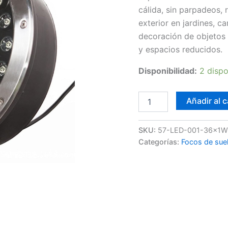
cálida, sin parpadeos, 
exterior en jardines, 
decoración de objetos y
y espacios reducidos.
Disponibilidad:
2 dispo
Foco
Añadir al c
empotrar
Suelo
36W
SKU:
57-LED-001-36x1
cantidad
Categorías:
Focos de sue