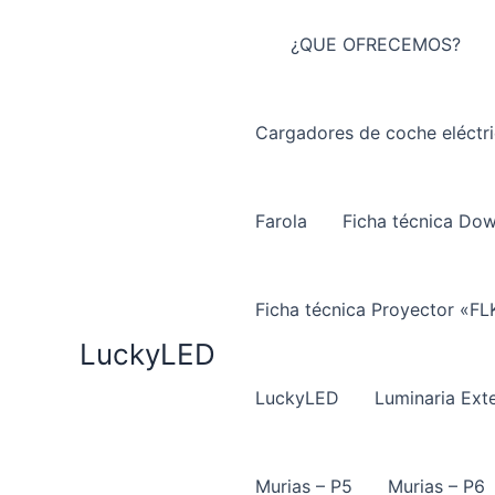
Ir
al
¿QUE OFRECEMOS?
contenido
Cargadores de coche eléctr
Farola
Ficha técnica Do
Ficha técnica Proyector «FL
LuckyLED
LuckyLED
Luminaria Exte
Murias – P5
Murias – P6