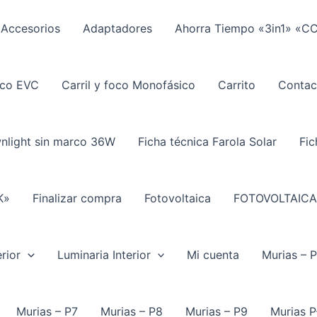
Accesorios
Adaptadores
Ahorra Tiempo «3in1» «C
ico EVC
Carril y foco Monofásico
Carrito
Contac
wnlight sin marco 36W
Ficha técnica Farola Solar
Fic
K»
Finalizar compra
Fotovoltaica
FOTOVOLTAICA
rior
Luminaria Interior
Mi cuenta
Murias – 
Murias – P7
Murias – P8
Murias – P9
Murias P