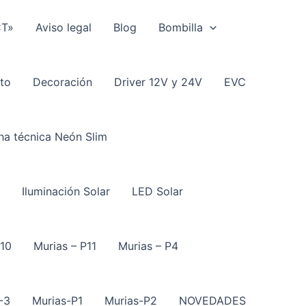
CT»
Aviso legal
Blog
Bombilla
to
Decoración
Driver 12V y 24V
EVC
ha técnica Neón Slim
Iluminación Solar
LED Solar
P10
Murias – P11
Murias – P4
-3
Murias-P1
Murias-P2
NOVEDADES