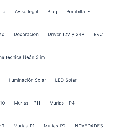
CT»
Aviso legal
Blog
Bombilla
to
Decoración
Driver 12V y 24V
EVC
ha técnica Neón Slim
Iluminación Solar
LED Solar
P10
Murias – P11
Murias – P4
-3
Murias-P1
Murias-P2
NOVEDADES