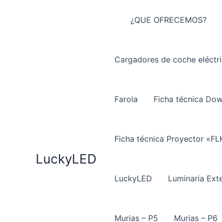
Ir
al
¿QUE OFRECEMOS?
contenido
Cargadores de coche eléctr
Farola
Ficha técnica Do
Ficha técnica Proyector «FL
LuckyLED
LuckyLED
Luminaria Exte
Murias – P5
Murias – P6