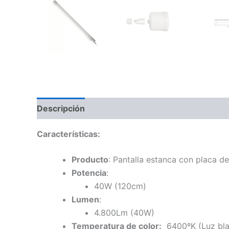
Descripción
Características:
Producto
: Pantalla estanca con placa d
Potencia
:
40W (120cm)
Lumen
:
4.800Lm (40W)
Temperatura de color:
6400ºK (Luz blan