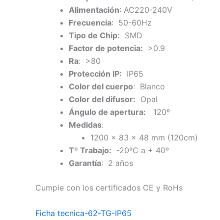
Alimentación
: AC220-240V
Frecuencia
: 50-60Hz
Tipo de Chip:
SMD
Factor de potencia:
>0.9
Ra
: >80
Protección IP:
IP65
Color del cuerpo
: Blanco
Color del difusor:
Opal
Ángulo de apertura:
120º
Medidas
:
1200 x 83 x 48 mm (120cm)
Tº Trabajo:
-20ºC a + 40º
Garantía
: 2 años
Cumple con los certificados CE y RoHs
Ficha tecnica-62-TG-IP65