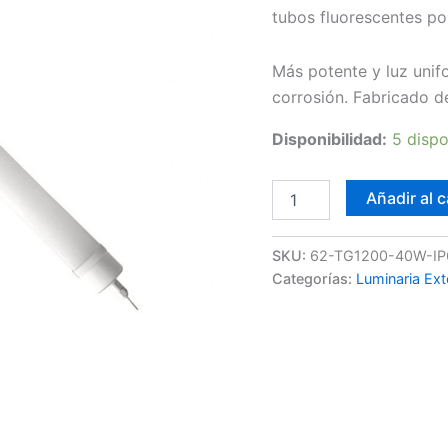
tubos fluorescentes po
Más potente y luz unif
corrosión. Fabricado de
Disponibilidad:
5 dispo
Pantalla
Añadir al c
Estanca
LED
Pro
SKU:
62-TG1200-40W-I
120CM
Categorías:
Luminaria Ext
40W
6400K
cantidad