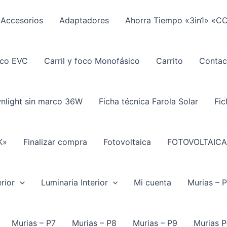
Accesorios
Adaptadores
Ahorra Tiempo «3in1» «C
ico EVC
Carril y foco Monofásico
Carrito
Contac
wnlight sin marco 36W
Ficha técnica Farola Solar
Fic
K»
Finalizar compra
Fotovoltaica
FOTOVOLTAICA
rior
Luminaria Interior
Mi cuenta
Murias – 
Murias – P7
Murias – P8
Murias – P9
Murias P