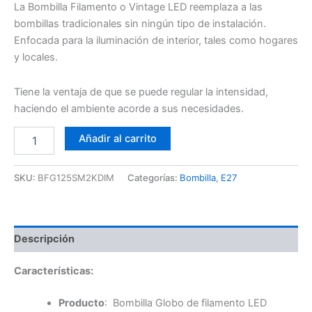
La Bombilla Filamento o Vintage LED reemplaza a las
bombillas tradicionales sin ningún tipo de instalación.
Enfocada para la iluminación de interior, tales como hogares
y locales.
Tiene la ventaja de que se puede regular la intensidad,
haciendo el ambiente acorde a sus necesidades.
G125
Añadir al carrito
Smoke
6W
2K
SKU:
BFG125SM2KDIM
Categorías:
Bombilla
,
E27
E27
Dimable
Globo
cantidad
Descripción
Características:
Producto
: Bombilla Globo de filamento LED