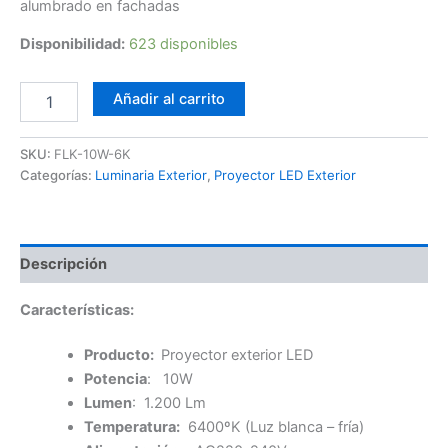
alumbrado en fachadas
Disponibilidad:
623 disponibles
Foco
Añadir al carrito
LED
10W
6K
SKU:
FLK-10W-6K
Lumileds
Categorías:
Luminaria Exterior
,
Proyector LED Exterior
FLK
cantidad
Descripción
Características:
Producto:
Proyector exterior LED
Potencia
: 10W
Lumen
: 1.200 Lm
Temperatura:
6400ºK (Luz blanca – fría)