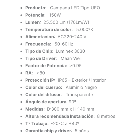
Producto
: Campana LED Tipo UFO
Potencia
: 150W
Lumen
: 25.500 Lm (170Lm/W)
Temperatura de color:
5.000ºK
Alimentación
: AC220-240 V
Frecuencia:
50-60Hz
Tipo de Chip:
Luminex 3030
Tipo de Driver
: Mean Well
Factor de Potencia:
>0.95
RA
: >80
Protección IP:
IP65 – Exterior / Interior
Color del cuerpo:
Aluminio Negro
Color del difusor
: Transparente
Ángulo de apertura
: 90º
Medidas:
D:300 mm x H:140 mm
Altura recomendada Instalación:
8 metros
Tº Trabajo:
-20ºC a +40º
Garantía chip y driver
: 5 años