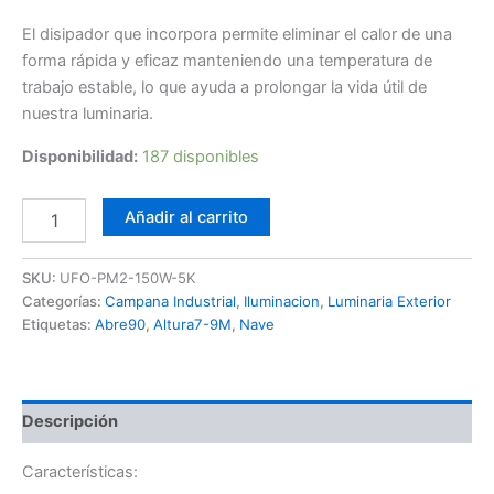
El disipador que incorpora permite eliminar el calor de una
forma rápida y eficaz manteniendo una temperatura de
trabajo estable, lo que ayuda a prolongar la vida útil de
nuestra luminaria.
Disponibilidad:
187 disponibles
Campana
Añadir al carrito
LED
UFO
Pro
SKU:
UFO-PM2-150W-5K
150W
Categorías:
Campana Industrial
,
Iluminacion
,
Luminaria Exterior
5K
Etiquetas:
Abre90
,
Altura7-9M
,
Nave
PM2
cantidad
Descripción
Características: