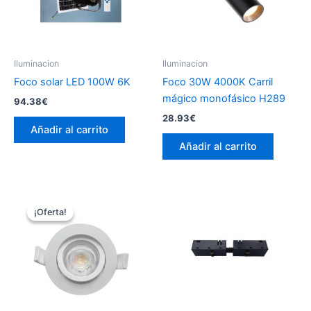
Iluminacion
Iluminacion
Foco solar LED 100W 6K
Foco 30W 4000K Carril
mágico monofásico H289
94.38
€
28.93
€
Añadir al carrito
Añadir al carrito
¡Oferta!
¡Oferta!