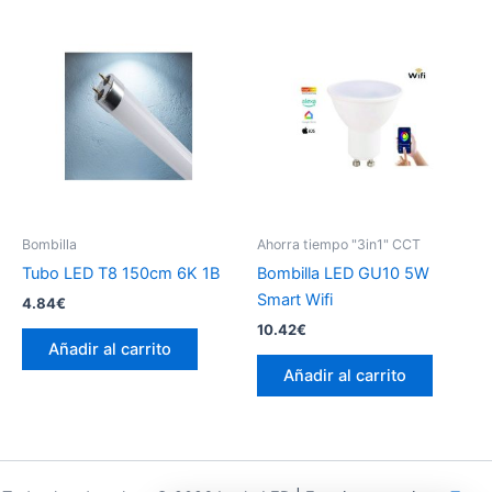
Las
var
opciones
La
se
op
pueden
se
elegir
pu
en
ele
la
en
página
la
de
pá
Bombilla
Ahorra tiempo "3in1" CCT
producto
de
Tubo LED T8 150cm 6K 1B
Bombilla LED GU10 5W
pr
Smart Wifi
4.84
€
10.42
€
Añadir al carrito
Añadir al carrito