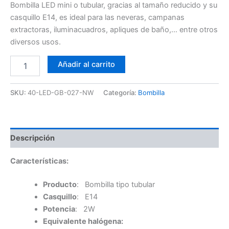
Bombilla LED mini o tubular, gracias al tamaño reducido y su
casquillo E14, es ideal para las neveras, campanas
extractoras, iluminacuadros, apliques de baño,… entre otros
diversos usos.
Bombilla
Añadir al carrito
LED
2W
4K
SKU:
40-LED-GB-027-NW
Categoría:
Bombilla
Tubular
027
cantidad
Descripción
Características:
Producto
: Bombilla tipo tubular
Casquillo
: E14
Potencia
: 2W
Equivalente halógena: