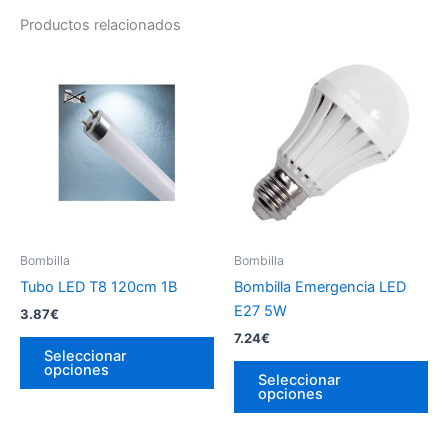
Productos relacionados
Bombilla
Bombilla
Tubo LED T8 120cm 1B
Bombilla Emergencia LED
E27 5W
3.87
€
7.24
€
Este
Seleccionar
producto
Es
opciones
Seleccionar
tiene
pr
opciones
múltiples
tie
variantes.
múl