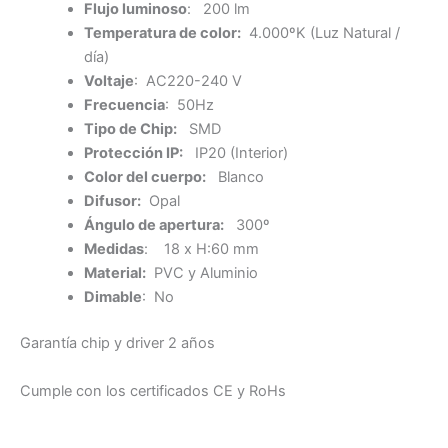
Flujo luminoso
: 200 lm
Temperatura de color:
4.000ºK (Luz Natural /
día)
Voltaje
: AC220-240 V
Frecuencia
: 50Hz
Tipo de Chip:
SMD
Protección IP:
IP20 (Interior)
Color del cuerpo:
Blanco
Difusor:
Opal
Ángulo de apertura:
300º
Medidas
: 18 x H:60 mm
Material:
PVC y Aluminio
Dimable
: No
Garantía chip y driver 2 años
Cumple con los certificados CE y RoHs