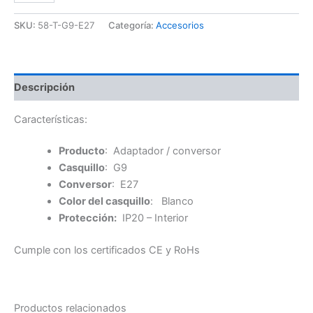
a
E27
SKU:
58-T-G9-E27
Categoría:
Accesorios
cantidad
Descripción
Características:
Producto
: Adaptador / conversor
Casquillo
: G9
Conversor
: E27
Color del casquillo
: Blanco
Protección:
IP20 – Interior
Cumple con los certificados CE y RoHs
Productos relacionados