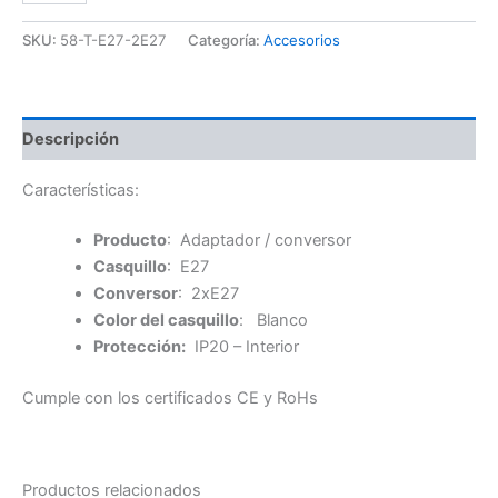
a
2xE27
SKU:
58-T-E27-2E27
Categoría:
Accesorios
cantidad
Descripción
Características:
Producto
: Adaptador / conversor
Casquillo
: E27
Conversor
: 2xE27
Color del casquillo
: Blanco
Protección:
IP20 – Interior
Cumple con los certificados CE y RoHs
Productos relacionados