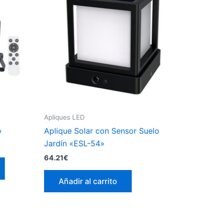
Apliques LED
»
Aplique Solar con Sensor Suelo
Jardín «ESL-54»
64.21
€
Este
producto
Añadir al carrito
tiene
múltiples
variantes.