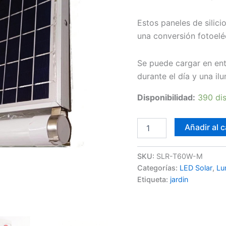
Estos paneles de silicio
una conversión fotoeléc
Se puede cargar en ent
durante el día y una il
Disponibilidad:
390 di
Tubo
Añadir al c
LED
solar
60W
SKU:
SLR-T60W-M
con
Categorías:
LED Solar
,
Lu
mando
Etiqueta:
jardin
cantidad