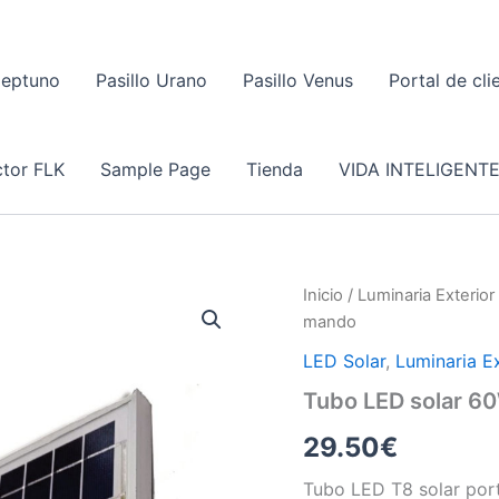
Neptuno
Pasillo Urano
Pasillo Venus
Portal de cli
tor FLK
Sample Page
Tienda
VIDA INTELIGENT
Inicio
/
Luminaria Exterior
mando
LED Solar
,
Luminaria Ex
Tubo LED solar 6
29.50
€
Tubo LED T8 solar por