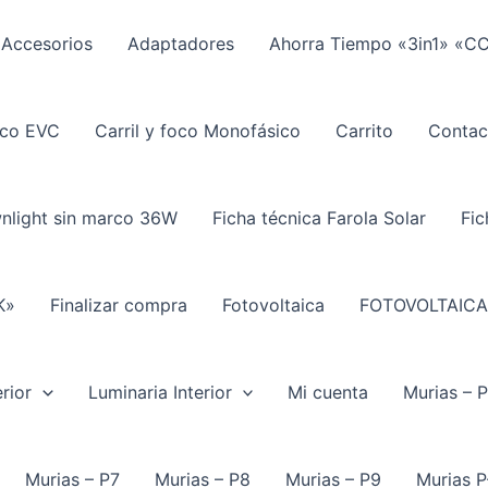
Accesorios
Adaptadores
Ahorra Tiempo «3in1» «C
ico EVC
Carril y foco Monofásico
Carrito
Contac
wnlight sin marco 36W
Ficha técnica Farola Solar
Fic
K»
Finalizar compra
Fotovoltaica
FOTOVOLTAICA
rior
Luminaria Interior
Mi cuenta
Murias – 
Murias – P7
Murias – P8
Murias – P9
Murias P