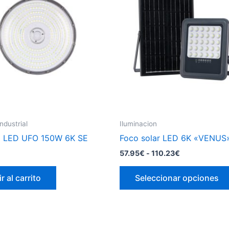
dustrial
Iluminacion
 LED UFO 150W 6K SE
Foco solar LED 6K «VENUS
Rango
57.95
€
-
110.23
€
de
precios:
r al carrito
Seleccionar opciones
desde
57.95€
hasta
110.23€