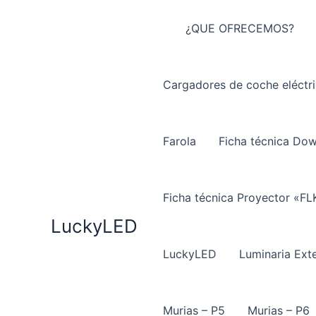
Ir
al
¿QUE OFRECEMOS?
contenido
Cargadores de coche eléctr
Farola
Ficha técnica Do
Ficha técnica Proyector «FL
LuckyLED
LuckyLED
Luminaria Exte
Murias – P5
Murias – P6