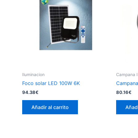
Iluminacion
Campana In
Foco solar LED 100W 6K
Campana
94.38
€
80.16
€
Añadir al carrito
Añadi