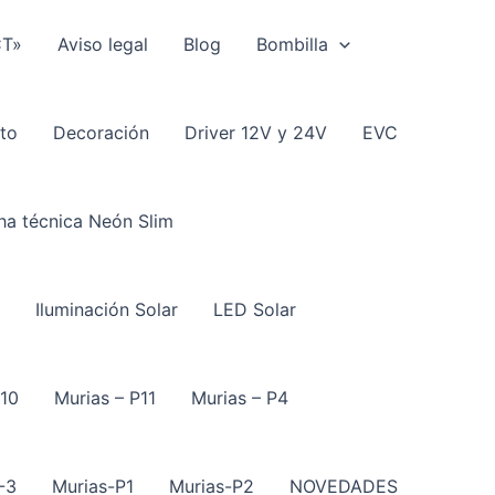
CT»
Aviso legal
Blog
Bombilla
to
Decoración
Driver 12V y 24V
EVC
ha técnica Neón Slim
Iluminación Solar
LED Solar
P10
Murias – P11
Murias – P4
-3
Murias-P1
Murias-P2
NOVEDADES