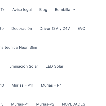
CT»
Aviso legal
Blog
Bombilla
to
Decoración
Driver 12V y 24V
EVC
ha técnica Neón Slim
Iluminación Solar
LED Solar
P10
Murias – P11
Murias – P4
-3
Murias-P1
Murias-P2
NOVEDADES