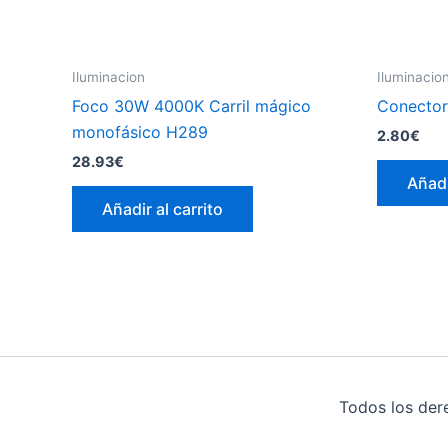
Iluminacion
Iluminacio
Foco 30W 4000K Carril mágico
Conector
monofásico H289
2.80
€
28.93
€
Añadi
Añadir al carrito
Todos los der