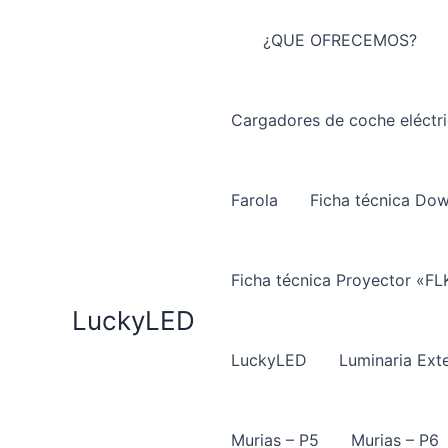
Ir
al
¿QUE OFRECEMOS?
contenido
Cargadores de coche eléctr
Farola
Ficha técnica Do
Ficha técnica Proyector «FL
LuckyLED
LuckyLED
Luminaria Exte
Murias – P5
Murias – P6