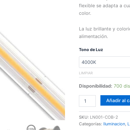
flexible se adapta a c
color.
La luz brillante y colo
alimentación.
Tono de Luz
LIMPIAR
Disponibilidad:
700 dis
Tira
Añadir al c
LED
COB
220V
SKU:
LN001-COB-2
IP65
Categorías:
Iluminacion
,
L
cantidad