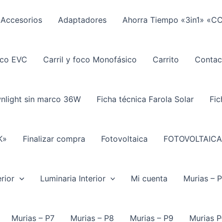
Accesorios
Adaptadores
Ahorra Tiempo «3in1» «C
ico EVC
Carril y foco Monofásico
Carrito
Contac
wnlight sin marco 36W
Ficha técnica Farola Solar
Fic
K»
Finalizar compra
Fotovoltaica
FOTOVOLTAICA
rior
Luminaria Interior
Mi cuenta
Murias – 
Murias – P7
Murias – P8
Murias – P9
Murias P