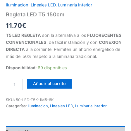
Iluminacion
,
Lineales LED
,
Luminaria Interior
Regleta LED T5 150cm
11.70
€
T5 LED REGLETA
son la alternativa a los
FLUORECENTES
CONVENCIONALES
, de fácil instalación y con
CONEXIÓN
DIRECTA
a la corriente. Permiten un ahorro energético de
más del 50% respeto a la luminaria tradicional.
Disponibilidad:
69 disponibles
Regleta
Añadir al carrito
LED
T5
150cm
SKU:
50-LED-T5K-1M5-6K
cantidad
Categorías:
Iluminacion
,
Lineales LED
,
Luminaria Interior