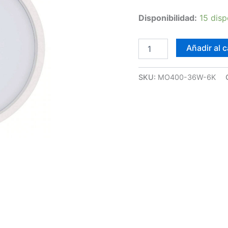
Disponibilidad:
15 disp
Plafón
Añadir al c
LED
Slim
Blanco
SKU:
MO400-36W-6K
36W
cantidad