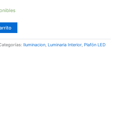
onibles
arrito
Categorías:
Iluminacion
,
Luminaria Interior
,
Plafón LED