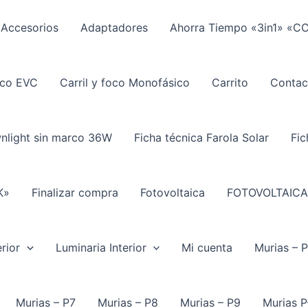
Accesorios
Adaptadores
Ahorra Tiempo «3in1» «C
ico EVC
Carril y foco Monofásico
Carrito
Contac
wnlight sin marco 36W
Ficha técnica Farola Solar
Fic
K»
Finalizar compra
Fotovoltaica
FOTOVOLTAICA
rior
Luminaria Interior
Mi cuenta
Murias – 
Murias – P7
Murias – P8
Murias – P9
Murias P