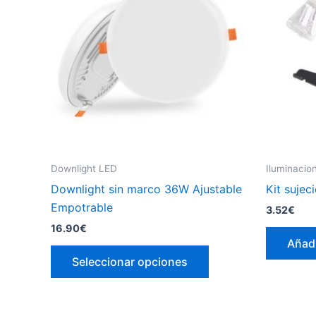
Downlight LED
Iluminacio
Downlight sin marco 36W Ajustable
Kit sujec
Empotrable
3.52
€
16.90
€
Añadi
Este
Seleccionar opciones
producto
tiene
múltiples