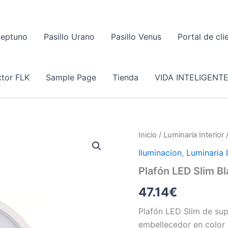
Neptuno
Pasillo Urano
Pasillo Venus
Portal de cli
tor FLK
Sample Page
Tienda
VIDA INTELIGENT
Inicio
/
Luminaria Interior
Iluminacion
,
Luminaria I
Plafón LED Slim 
47.14
€
Plafón LED Slim de supe
embellecedor en color 