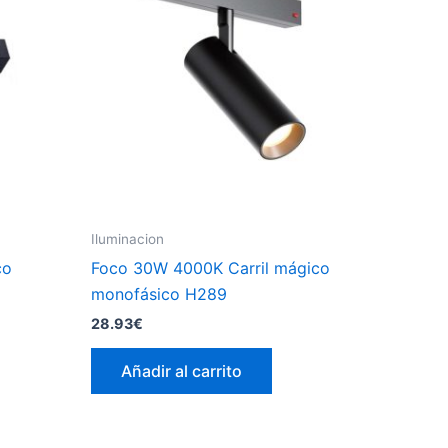
Iluminacion
co
Foco 30W 4000K Carril mágico
monofásico H289
28.93
€
Añadir al carrito