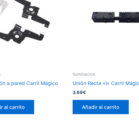
n
Iluminacion
ión a pared Carril Mágico
Unión Recta «I» Carril Mági
3.69
€
r al carrito
Añadir al carrito