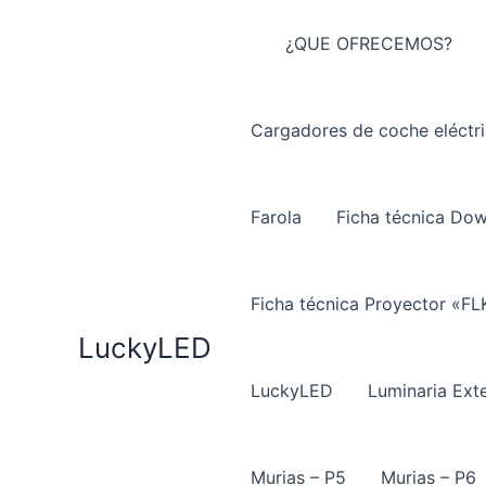
Ir
al
¿QUE OFRECEMOS?
contenido
Cargadores de coche eléctr
Farola
Ficha técnica Do
Ficha técnica Proyector «FL
LuckyLED
LuckyLED
Luminaria Exte
Murias – P5
Murias – P6