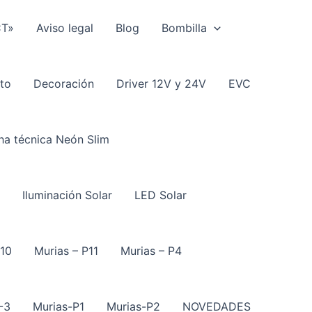
CT»
Aviso legal
Blog
Bombilla
to
Decoración
Driver 12V y 24V
EVC
ha técnica Neón Slim
Iluminación Solar
LED Solar
P10
Murias – P11
Murias – P4
-3
Murias-P1
Murias-P2
NOVEDADES