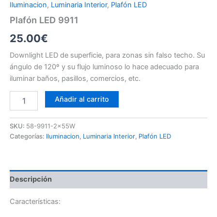
Iluminacion
,
Luminaria Interior
,
Plafón LED
Plafón LED 9911
25.00
€
Downlight LED de superficie, para zonas sin falso techo. Su
ángulo de 120º y su flujo luminoso lo hace adecuado para
iluminar baños, pasillos, comercios, etc.
Plafón
Añadir al carrito
LED
9911
cantidad
SKU:
58-9911-2x55W
Categorías:
Iluminacion
,
Luminaria Interior
,
Plafón LED
Descripción
Características: