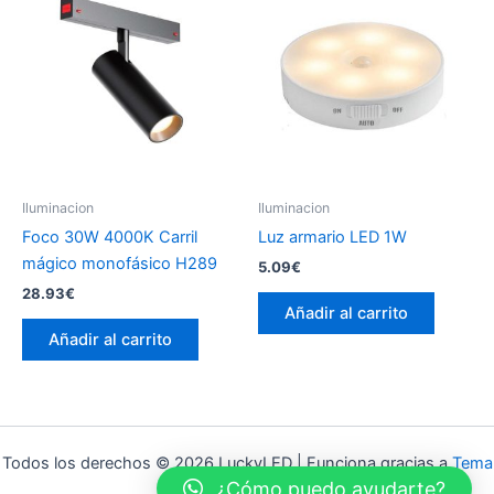
Iluminacion
Iluminacion
Foco 30W 4000K Carril
Luz armario LED 1W
mágico monofásico H289
5.09
€
28.93
€
Añadir al carrito
Añadir al carrito
Todos los derechos © 2026 LuckyLED | Funciona gracias a
Tema
¿Cómo puedo ayudarte?
Astra para WordPress