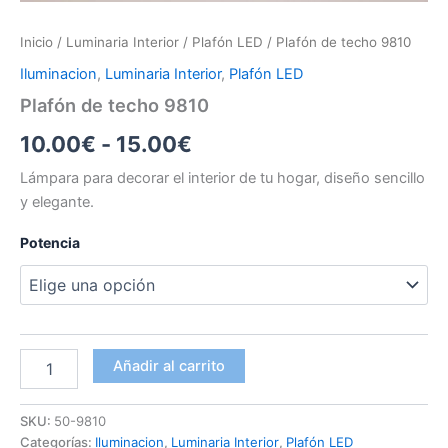
Inicio
/
Luminaria Interior
/
Plafón LED
/ Plafón de techo 9810
Iluminacion
,
Luminaria Interior
,
Plafón LED
Plafón de techo 9810
Rango
10.00
€
-
15.00
€
de
Lámpara para decorar el interior de tu hogar, diseño sencillo
y elegante.
precios:
Potencia
desde
10.00€
hasta
15.00€
Plafón
Añadir al carrito
de
techo
9810
SKU:
50-9810
cantidad
Categorías:
Iluminacion
,
Luminaria Interior
,
Plafón LED