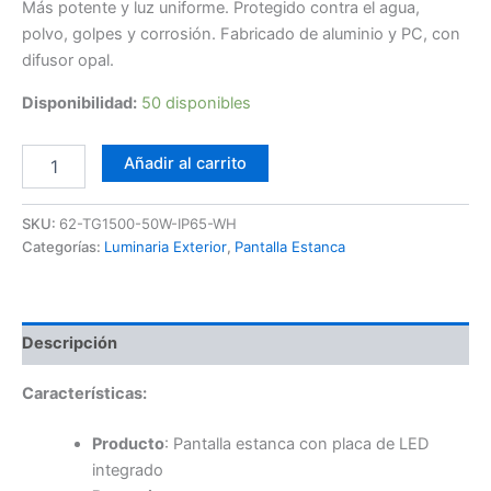
Más potente y luz uniforme. Protegido contra el agua,
polvo, golpes y corrosión. Fabricado de aluminio y PC, con
difusor opal.
Disponibilidad:
50 disponibles
Pantalla
Añadir al carrito
Estanca
LED
Pro
SKU:
62-TG1500-50W-IP65-WH
150CM
Categorías:
Luminaria Exterior
,
Pantalla Estanca
50W
cantidad
Descripción
Características:
Producto
: Pantalla estanca con placa de LED
integrado