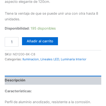
aspecto elegante de 120cm.
Tiene la ventaja de que se puede unir una con otra hasta 8
unidades.
Disponibilidad:
195 disponibles
Lineal
Añadir al carrito
LED
36W
120cm
SKU:
ND1200-6K-C8
cantidad
Categorías:
Iluminacion
,
Lineales LED
,
Luminaria Interior
Descripción
Características:
Perfil de aluminio anodizado, resistente a la corrosión.