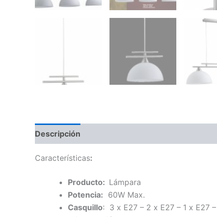
Descripción
Información adicional
Características
:
Producto:
Lámpara
Potencia:
60W Max.
Casquillo
: 3 x E27 – 2 x E27 – 1 x E27 –