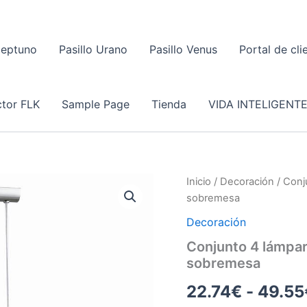
Neptuno
Pasillo Urano
Pasillo Venus
Portal de cli
tor FLK
Sample Page
Tienda
VIDA INTELIGENT
Inicio
/
Decoración
/ Conj
sobremesa
Decoración
Conjunto 4 lámpa
sobremesa
22.74
€
-
49.55