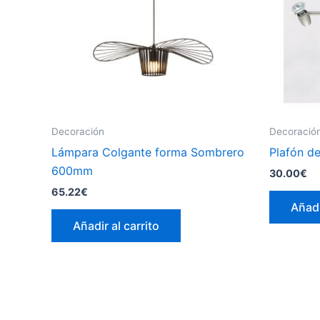
Decoración
Decoració
Lámpara Colgante forma Sombrero
Plafón d
600mm
30.00
€
65.22
€
Añadi
Añadir al carrito