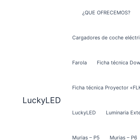
Ir
al
¿QUE OFRECEMOS?
contenido
Cargadores de coche eléctr
Farola
Ficha técnica Do
Ficha técnica Proyector «FL
LuckyLED
LuckyLED
Luminaria Exte
Murias – P5
Murias – P6