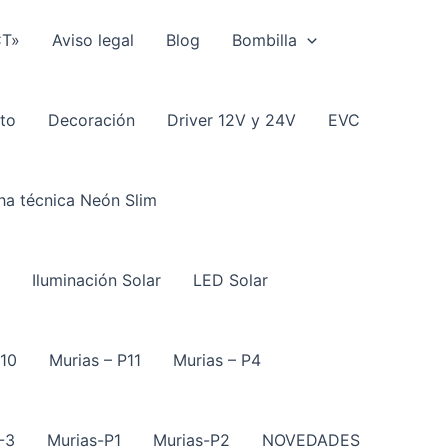
CT»
Aviso legal
Blog
Bombilla
to
Decoración
Driver 12V y 24V
EVC
ha técnica Neón Slim
Iluminación Solar
LED Solar
P10
Murias – P11
Murias – P4
-3
Murias-P1
Murias-P2
NOVEDADES