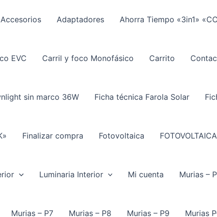
Accesorios
Adaptadores
Ahorra Tiempo «3in1» «C
ico EVC
Carril y foco Monofásico
Carrito
Contac
wnlight sin marco 36W
Ficha técnica Farola Solar
Fic
K»
Finalizar compra
Fotovoltaica
FOTOVOLTAICA
rior
Luminaria Interior
Mi cuenta
Murias – 
Murias – P7
Murias – P8
Murias – P9
Murias P