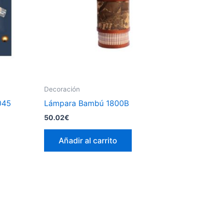
Decoración
045
Lámpara Bambú 1800B
50.02
€
Añadir al carrito