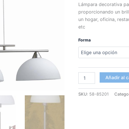
Lámpara decorativa par
proporcionando un bril
un hogar, oficina, rest
etc
Forma
Conjunto
Añadir al c
4
lámparas
"Toque
SKU:
58-85201
Catego
Moscovo"
Colgantes
y
sobremesa
cantidad