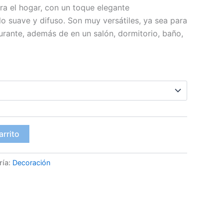
de
a el hogar, con un toque elegante
lo suave y difuso. Son muy versátiles, ya sea para
precios:
aurante, además de en un salón, dormitorio, baño,
desde
22.74€
hasta
49.55€
arrito
ría:
Decoración