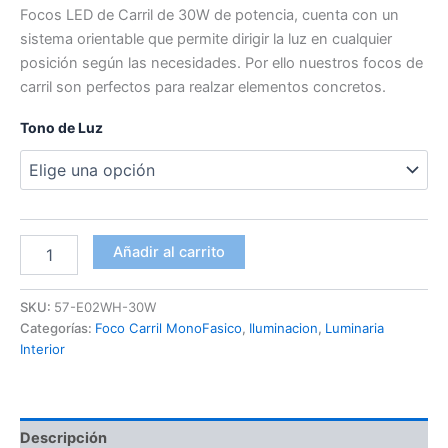
Focos LED de Carril de 30W de potencia, cuenta con un
sistema orientable que permite dirigir la luz en cualquier
posición según las necesidades. Por ello nuestros focos de
carril son perfectos para realzar elementos concretos.
Tono de Luz
Focos
Añadir al carrito
Led
Carril
30W
SKU:
57-E02WH-30W
E02
Categorías:
Foco Carril MonoFasico
,
Iluminacion
,
Luminaria
cantidad
Interior
Descripción