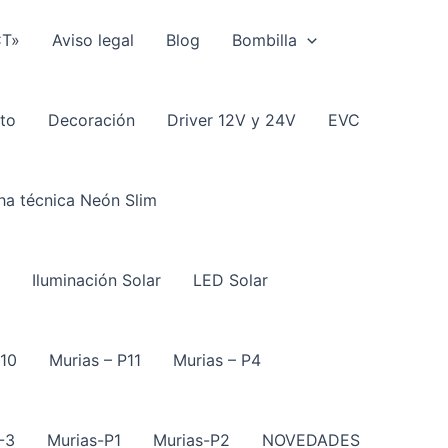
CT»
Aviso legal
Blog
Bombilla
to
Decoración
Driver 12V y 24V
EVC
ha técnica Neón Slim
Iluminación Solar
LED Solar
P10
Murias – P11
Murias – P4
-3
Murias-P1
Murias-P2
NOVEDADES