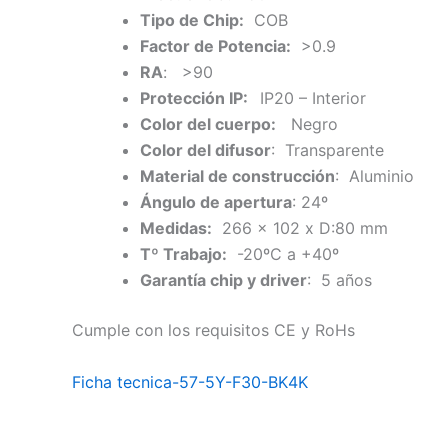
Tipo de Chip:
COB
Factor de Potencia:
>0.9
RA
: >90
Protección IP:
IP20 – Interior
Color del cuerpo:
Negro
Color del difusor
: Transparente
Material de construcción
: Aluminio
Ángulo de apertura
: 24º
Medidas:
266 x 102 x D:80 mm
Tº Trabajo:
-20ºC a +40º
Garantía chip y driver
: 5 años
Cumple con los requisitos CE y RoHs
Ficha tecnica-57-5Y-F30-BK4K