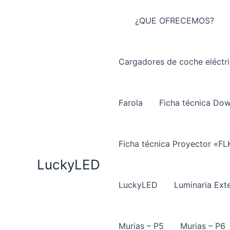
Ir
al
¿QUE OFRECEMOS?
contenido
Cargadores de coche eléctr
Farola
Ficha técnica Do
Ficha técnica Proyector «FL
LuckyLED
LuckyLED
Luminaria Exte
Murias – P5
Murias – P6