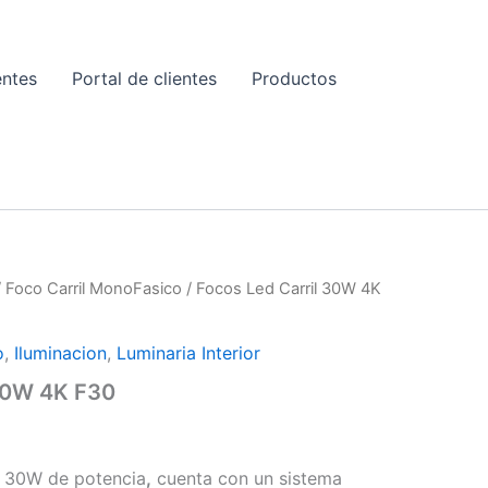
entes
Portal de clientes
Productos
E
/
Foco Carril MonoFasico
/ Focos Led Carril 30W 4K
o
,
Iluminacion
,
Luminaria Interior
 30W 4K F30
e 30W de potencia
,
cuenta con un sistema