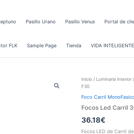
Neptuno
Pasillo Urano
Pasillo Venus
Portal de cli
tor FLK
Sample Page
Tienda
VIDA INTELIGENT
Inicio
/
Luminaria Interior
F30
Foco Carril MonoFasic
Focos Led Carril
36.18
€
Focos LED de Carril d