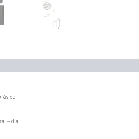
ofásico
al – día