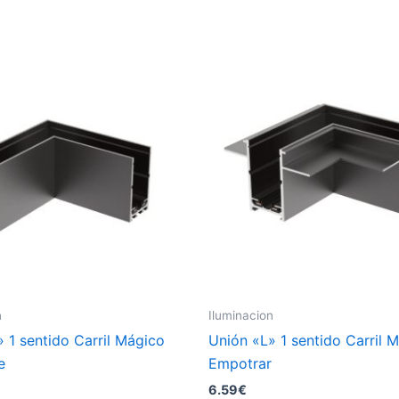
n
Iluminacion
 1 sentido Carril Mágico
Unión «L» 1 sentido Carril 
e
Empotrar
6.59
€