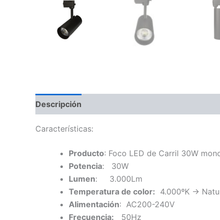
Descripción
Características:
Producto
: Foco LED de Carril 30W mon
Potencia
: 30W
Lumen
: 3.000Lm
Temperatura de color:
4.000ºK -> Natur
Al
imentación
: AC200-240V
Frecuencia:
50Hz