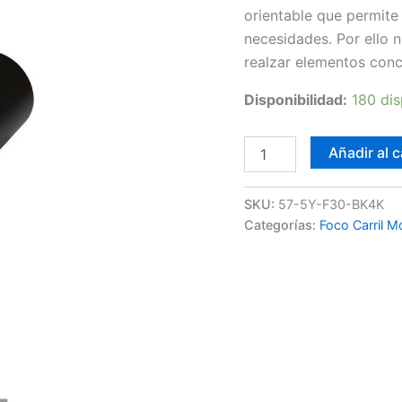
orientable que permite 
necesidades. Por ello n
realzar elementos conc
Disponibilidad:
180 dis
Focos
Añadir al c
Led
Carril
30W
SKU:
57-5Y-F30-BK4K
4K
Categorías:
Foco Carril 
F30
cantidad