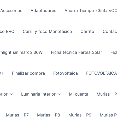
Accesorios
Adaptadores
Ahorra Tiempo «3in1» «C
ico EVC
Carril y foco Monofásico
Carrito
Contac
wnlight sin marco 36W
Ficha técnica Farola Solar
Fic
K»
Finalizar compra
Fotovoltaica
FOTOVOLTAICA
rior
Luminaria Interior
Mi cuenta
Murias – 
Murias – P7
Murias – P8
Murias – P9
Murias P