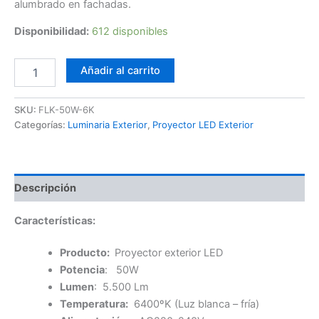
alumbrado en fachadas.
Disponibilidad:
612 disponibles
Foco
Añadir al carrito
LED
50W
6K
SKU:
FLK-50W-6K
Lumileds
Categorías:
Luminaria Exterior
,
Proyector LED Exterior
FLK
cantidad
Descripción
Características:
Producto:
Proyector exterior LED
Potencia
: 50W
Lumen
: 5.500 Lm
Temperatura:
6400ºK (Luz blanca – fría)