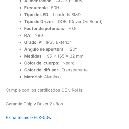
Alimentación
: AC220-240V
Frecuencia
: 50Hz
Tipo de LED:
Lumileds SMD
Tipo de Driver:
DOB (Driver On Board)
Factor de potencia:
>0.9
RA:
>80
Grado IP:
IP65 Exterior
Ángulo de apertura:
120º
Medidas
: 195 x 165 x 32 mm
Color del cuerpo:
Negro
Color del difusor
: Transparente
Material:
Aluminio
Cumple con los certificados CE y RoHs.
Garantía Chip y Driver 2 años
Ficha tecnica-FLK-50w