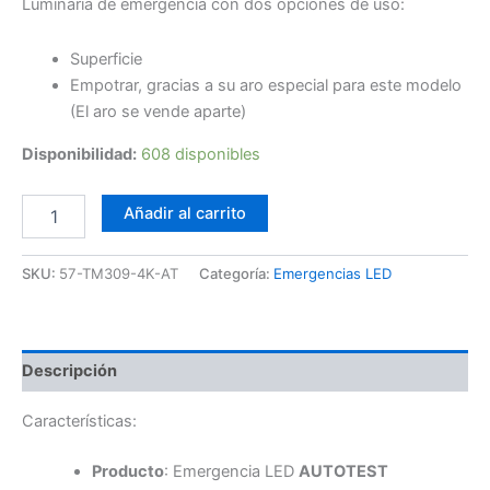
Luminaria de emergencia con dos opciones de uso:
Superficie
Empotrar, gracias a su aro especial para este modelo
(El aro se vende aparte)
Disponibilidad:
608 disponibles
Emergencia
Añadir al carrito
LED
3W
Autotest
SKU:
57-TM309-4K-AT
Categoría:
Emergencias LED
Superficie
4K
TM309
cantidad
Descripción
Características:
Producto
: Emergencia LED
AUTOTEST