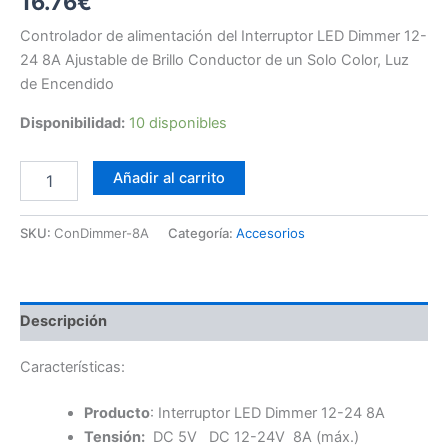
16.76
€
Controlador de alimentación del Interruptor LED Dimmer 12-
24 8A Ajustable de Brillo Conductor de un Solo Color, Luz
de Encendido
Disponibilidad:
10 disponibles
Controlador
Añadir al carrito
de
alimentación
del
SKU:
ConDimmer-8A
Categoría:
Accesorios
Interruptor
LED
Dimmer
12-
Descripción
24
8A
Características:
cantidad
Producto
: Interruptor LED Dimmer 12-24 8A
Tensión:
DC 5V DC 12-24V 8A (máx.)