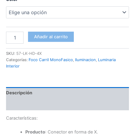
Conector
Añadir al carrito
X
carril
monofásico
SKU:
57-LK-HD-4X
LED
Categorías:
Foco Carril MonoFasico
,
Iluminacion
,
Luminaria
cantidad
Interior
Descripción
Información adicional
Características:
Producto
: Conector en forma de X.