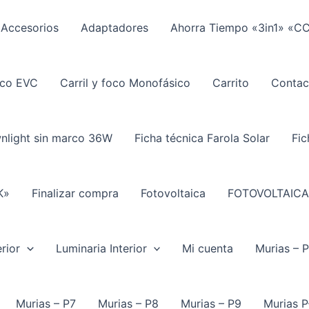
Accesorios
Adaptadores
Ahorra Tiempo «3in1» «C
ico EVC
Carril y foco Monofásico
Carrito
Contac
wnlight sin marco 36W
Ficha técnica Farola Solar
Fic
K»
Finalizar compra
Fotovoltaica
FOTOVOLTAICA
rior
Luminaria Interior
Mi cuenta
Murias – 
Murias – P7
Murias – P8
Murias – P9
Murias P