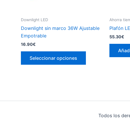
Downlight LED
Ahorra tie
Downlight sin marco 36W Ajustable
Plafón L
Empotrable
55.30
€
16.90
€
Añadi
Este
Seleccionar opciones
producto
tiene
múltiples
variantes.
Las
opciones
se
pueden
Todos los der
elegir
en