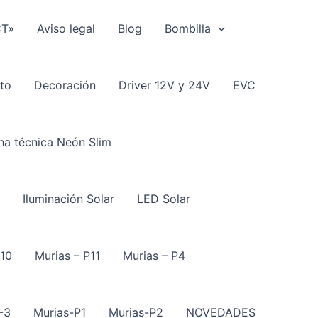
CT»
Aviso legal
Blog
Bombilla
to
Decoración
Driver 12V y 24V
EVC
ha técnica Neón Slim
Iluminación Solar
LED Solar
P10
Murias – P11
Murias – P4
-3
Murias-P1
Murias-P2
NOVEDADES