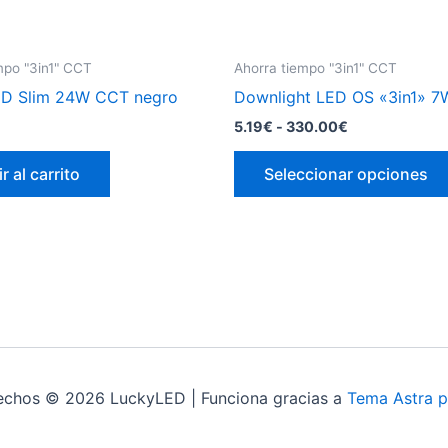
mpo "3in1" CCT
Ahorra tiempo "3in1" CCT
ED Slim 24W CCT negro
Downlight LED OS «3in1» 
Rango
5.19
€
-
330.00
€
de
precios:
r al carrito
Seleccionar opciones
desde
5.19€
hasta
330.00€
echos © 2026 LuckyLED | Funciona gracias a
Tema Astra p