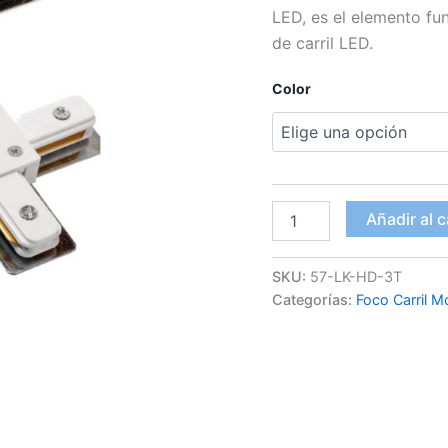
LED, es el elemento fu
de carril LED.
Color
Conector
Añadir al c
T
carril
monofásico
SKU:
57-LK-HD-3T
LED
Categorías:
Foco Carril 
cantidad