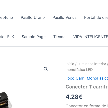
Neptuno
Pasillo Urano
Pasillo Venus
Portal de cli
tor FLK
Sample Page
Tienda
VIDA INTELIGENT
Inicio
/
Luminaria Interior
monofásico LED
Foco Carril MonoFasic
Conector T carril
4.28
€
Conector en forma de L