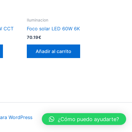
Iluminacion
7W CCT
Foco solar LED 60W 6K
70.19
€
Este
Añadir al carrito
producto
tiene
múltiples
variantes.
Las
opciones
se
pueden
elegir
ara WordPress
¿Cómo puedo ayudarte?
en
la