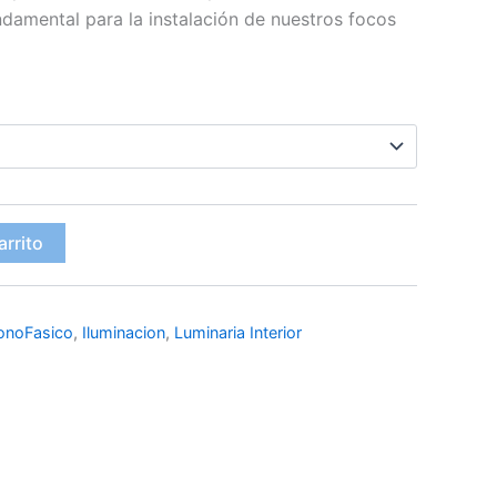
ndamental para la instalación de nuestros focos
arrito
MonoFasico
,
Iluminacion
,
Luminaria Interior