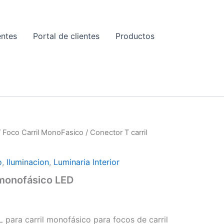
entes
Portal de clientes
Productos
E
/
Foco Carril MonoFasico
/ Conector T carril
o
,
Iluminacion
,
Luminaria Interior
 monofásico LED
 para carril monofásico para focos de carril