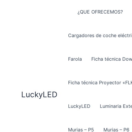
Ir
al
¿QUE OFRECEMOS?
contenido
Cargadores de coche eléctr
Farola
Ficha técnica Do
Ficha técnica Proyector «FL
LuckyLED
LuckyLED
Luminaria Exte
Murias – P5
Murias – P6