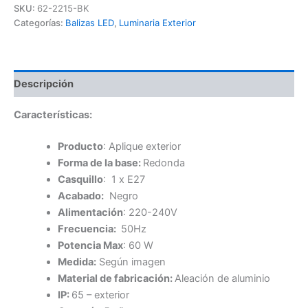
cantidad
SKU:
62-2215-BK
Categorías:
Balizas LED
,
Luminaria Exterior
Descripción
Características:
Producto
: Aplique exterior
Forma de la base:
Redonda
Casquillo
: 1 x E27
Acabado:
Negro
Alimentación
: 220-240V
Frecuencia:
50Hz
Potencia Max
: 60 W
Medida:
Según imagen
Material de fabricación:
Aleación de aluminio
IP:
65 – exterior