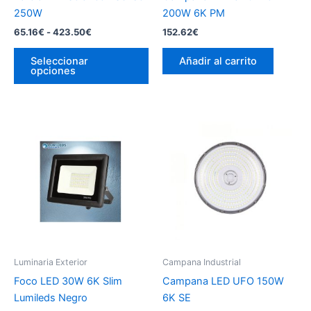
250W
200W 6K PM
Rango
65.16
€
-
423.50
€
152.62
€
de
Este
precios:
Seleccionar
Añadir al carrito
producto
desde
opciones
65.16€
tiene
hasta
múltiples
423.50€
variantes.
Las
opciones
se
pueden
elegir
en
la
página
Luminaria Exterior
Campana Industrial
de
Foco LED 30W 6K Slim
Campana LED UFO 150W
producto
Lumileds Negro
6K SE